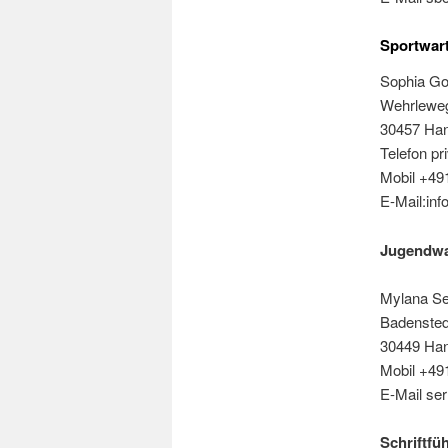
Sportwart
Sophia Go
Wehrlewe
30457 Ha
Telefon pr
Mobil +4
E-Mail:inf
Jugendwa
Mylana Se
Badensted
30449 Ha
Mobil +4
E-Mail se
Schriftfü