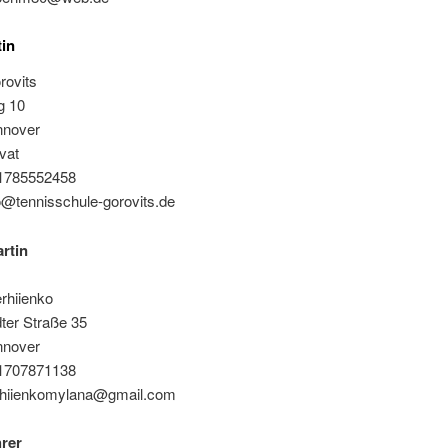
in
rovits
g 10
nnover
ivat
91785552458
o@tennisschule-gorovits.de
rtin
rhiienko
ter Straße 35
nnover
91707871138
rhiienkomylana@gmail.com
hrer