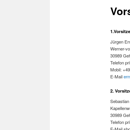
Vor
1.Vorsitz
Jürgen Er
Werner-vo
30989 Ge
Telefon p
Mobil: +4
E-Mail
erm
2. Vorsit
Sebastia
Kapellenw
30989 Ge
Telefon p
E-Mail s