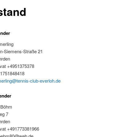
stand
ender
merling
n-Siemens-Straße 21
hrden
rivat +4951375378
91751848418
erling@tennis-club-everloh.de
zender
n Böhm
eg 7
hrden
rivat +491773381966
boehm80@web.de