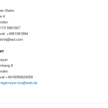
en Stahn
he 4
hrden
9173 5991907
rivat: +4951081894
tahnhj@aol.com
rt
meyer
nhang 8
hrden
rivat +4916090624059
f-tegtmeyer-tce@web.de