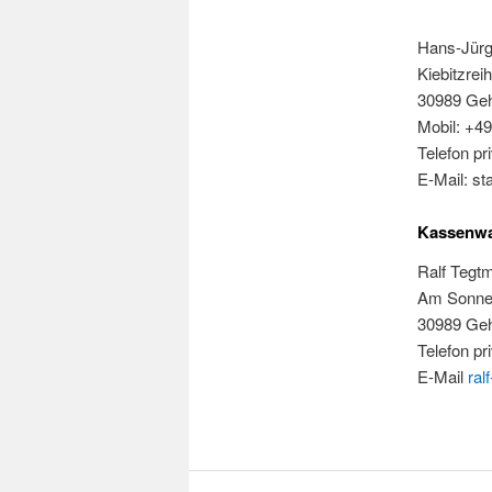
Hans-Jürg
Kiebitzrei
30989 Ge
Mobil: +4
Telefon p
E-Mail: s
Kassenwa
Ralf Tegt
Am Sonne
30989 Ge
Telefon p
E-Mail
ral