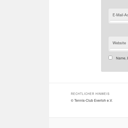
E-Mail-A
Website
Name, E
RECHTLICHER HINWEIS
© Tennis-Club Everloh e.V.