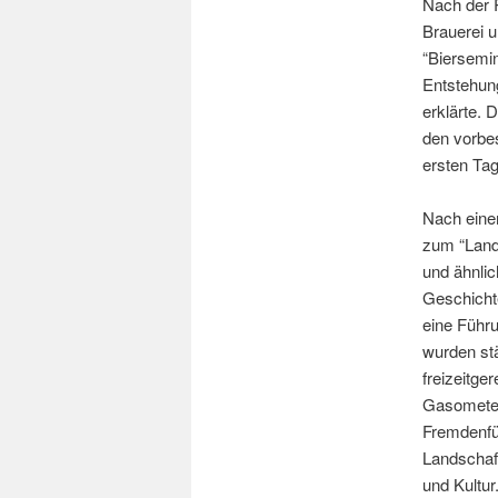
Nach der R
Brauerei 
“Biersemin
Entstehung
erklärte. 
den vorbe
ersten Tag
Nach eine
zum “Lands
und ähnlic
Geschicht
eine Führ
wurden st
freizeitge
Gasometer 
Fremdenfüh
Landschaf
und Kultur