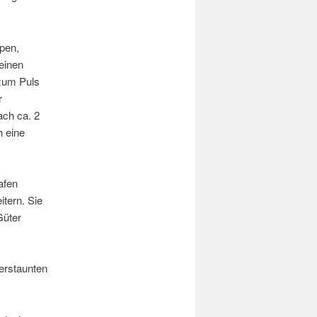
pen,
seinen
 zum Puls
r
ach ca. 2
h eine
afen
itern. Sie
Güter
erstaunten