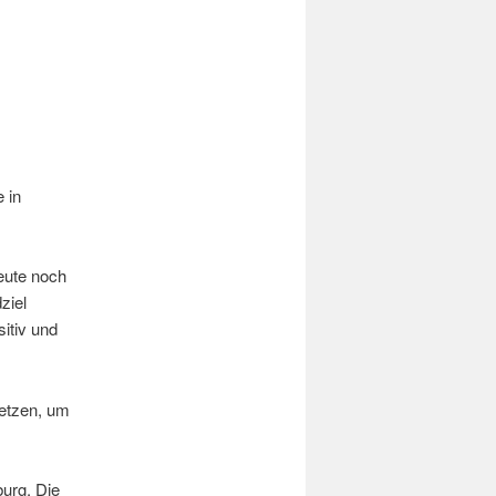
 in
heute noch
ziel
sitiv und
eetzen, um
urg. Die