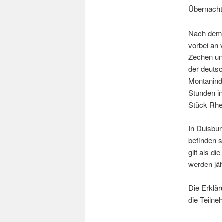
Übernachtu
Nach dem 
vorbei an 
Zechen un
der deuts
Montanindu
Stunden in
Stück Rhe
In Duisbur
befinden s
gilt als d
werden jä
Die Erklär
die Teilne