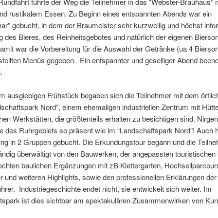
undfahrt führte der Weg die Teilnehmer in das “Webster-Brauhaus” m
und rustikalem Essen. Zu Beginn eines entspannten Abends war ein
ar” gebucht, in dem der Braumeister sehr kurzweilig und höchst infor
 des Bieres, des Reinheitsgebotes und natürlich der eigenen Biersor
Damit war die Vorbereitung für die Auswahl der Getränke (ua 4 Biersor
stellten Menüs gegeben. Ein entspannter und geselliger Abend been
.
m ausgiebigen Frühstück begaben sich die Teilnehmer mit dem örtl
chaftspark Nord”, einem ehemaligen industriellen Zentrum mit Hütte
hen Werkstätten, die größtenteils erhalten zu besichtigen sind. Nirgen
e des Ruhrgebiets so präsent wie im “Landschaftspark Nord”! Auch h
ung in 2 Gruppen gebucht. Die Erkundungstour begann und die Teiln
ändig überwältigt von den Bauwerken, der angepassten touristischen
rechten baulichen Ergänzungen mit zB Klettergarten, Hochseilparcour
und weiteren Highlights, sowie den professionellen Erklärungen der
rer. Industriegeschichte endet nicht, sie entwickelt sich weiter. Im
tspark ist dies sichtbar am spektakulären Zusammenwirken von Kun
.