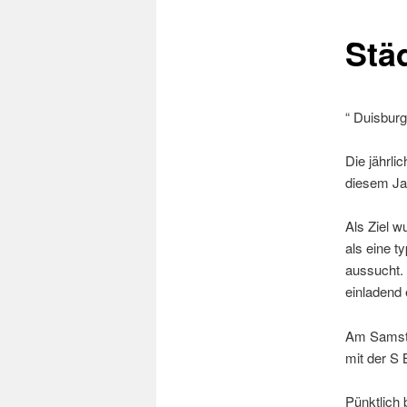
Stä
“ Duisburg
Die jährli
diesem Jah
Als Ziel w
als eine t
aussucht. 
einladend 
Am Samsta
mit der S
Pünktlich