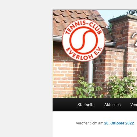
Zum
Inhalt
wechseln
Tennis-Club-E
Hauptmenü
Startseite
Aktuelles
Ver
Veröffentlicht am
20. Oktober 2022