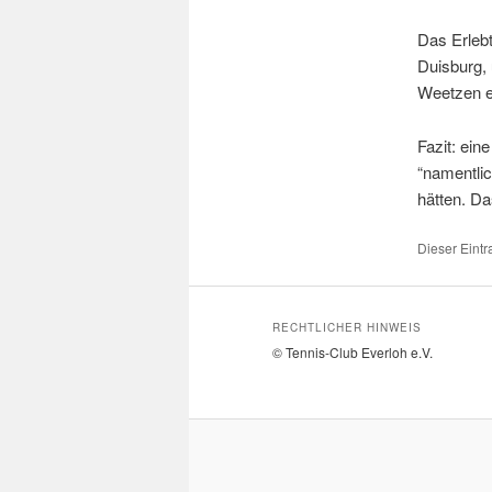
Das Erleb
Duisburg, 
Weetzen e
Fazit: eine
“namentlic
hätten. Da
Dieser Eintr
RECHTLICHER HINWEIS
© Tennis-Club Everloh e.V.