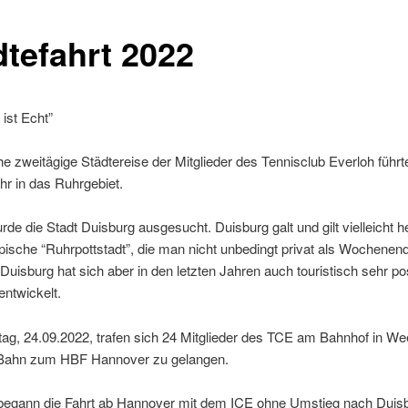
dtefahrt 2022
 ist Echt”
che zweitägige Städtereise der Mitglieder des Tennisclub Everloh führte
r in das Ruhrgebiet.
urde die Stadt Duisburg ausgesucht. Duisburg galt und gilt vielleicht 
ypische “Ruhrpottstadt”, die man nicht unbedingt privat als Wochenend
Duisburg hat sich aber in den letzten Jahren auch touristisch sehr po
entwickelt.
g, 24.09.2022, trafen sich 24 Mitglieder des TCE am Bahnhof in W
 Bahn zum HBF Hannover zu gelangen.
 begann die Fahrt ab Hannover mit dem ICE ohne Umstieg nach Duisb