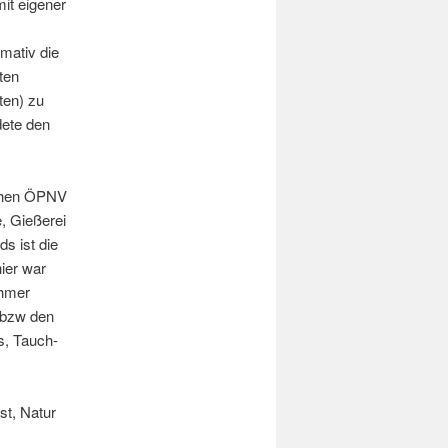
it eigener
mativ die
ten
ten) zu
dete den
ichen ÖPNV
, Gießerei
ds ist die
ier war
ehmer
 bzw den
s, Tauch-
st, Natur