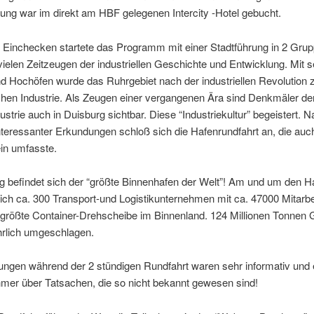
ng war im direkt am HBF gelegenen Intercity -Hotel gebucht.
Einchecken startete das Programm mit einer Stadtführung in 2 Grup
vielen Zeitzeugen der industriellen Geschichte und Entwicklung. Mit 
d Hochöfen wurde das Ruhrgebiet nach der industriellen Revolution
chen Industrie. Als Zeugen einer vergangenen Ära sind Denkmäler de
strie auch in Duisburg sichtbar. Diese “Industriekultur” begeistert. N
teressanter Erkundungen schloß sich die Hafenrundfahrt an, die auc
in umfasste.
g befindet sich der “größte Binnenhafen der Welt”! Am und um den H
ich ca. 300 Transport-und Logistikunternehmen mit ca. 47000 Mitarbe
ie größte Container-Drehscheibe im Binnenland. 124 Millionen Tonnen 
hrlich umgeschlagen.
ungen während der 2 stündigen Rundfahrt waren sehr informativ und 
hmer über Tatsachen, die so nicht bekannt gewesen sind!