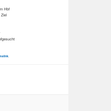
um Hbf
Ziel
r
ufgesucht
malink
.